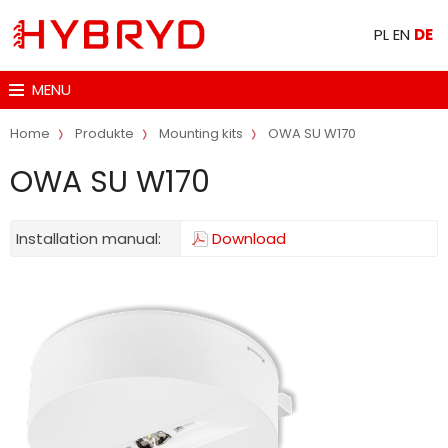
PL
EN
DE
MENU
Home
Produkte
Mounting kits
OWA SU W170
OWA SU W170
Installation manual:
Download